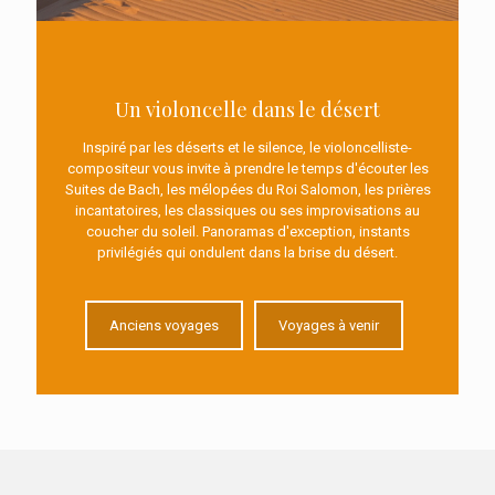
instants privilégiés qui ondulent
dans la brise du désert.
Anciens voyages
Un violoncelle dans le désert
Inspiré par les déserts et le silence, le violoncelliste-
Voyages à venir
compositeur vous invite à prendre le temps d'écouter les
Suites de Bach, les mélopées du Roi Salomon, les prières
incantatoires, les classiques ou ses improvisations au
coucher du soleil. Panoramas d'exception, instants
privilégiés qui ondulent dans la brise du désert.
Anciens voyages
Voyages à venir