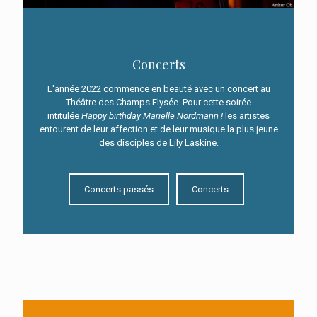
Concerts
L'année 2022 commence en beauté avec un concert au
Théâtre des Champs Elysée. Pour cette soirée
intitulée
Happy birthday Marielle Nordmann !
les artistes
Concerts
entourent de leur affection et de leur musique la plus jeune
des disciples de Lily Laskine.
L'année 2023 débute avec l'intégrale des
Suites de Bach à la Salle Cortot le mardi
10 janvier 2023 alors que l'année 2022
Concerts passés
Concerts
avait débuté avec un concert au Théâtre
des Champs Elysées le mardi 11 janvier
2022. Pour cette soirée intitulée
Happy
birthday Marielle Nordmann !
les artistes
entourent de leur affection et de leur
musique la plus jeune des disciples de
Lily Laskine.