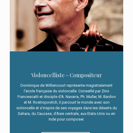
Violoncelliste - Compositeur
Dominique de Williencourt représente magistralement
l’école française du violoncelle. Conseillé par Zino
Francescatti et disciple d’A. Navarra, Ph. Muller, M. Bardon
Violoncelliste - Compositeur
et M. Rostropovitch, il parcourt le monde avec son
violoncelle et s’inspire de ses voyages dans les déserts du
Dominique de Williencourt représente
Sahara, du Caucase, d’Asie centrale, aux Etats-Unis ou en
magistralement l’école française du
Inde pour composer.
violoncelle. Conseillé par Zino
Francescatti et disciple d’A. Navarra, Ph.