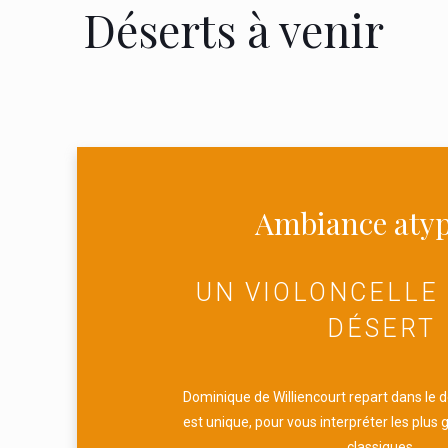
Déserts à venir
Ambiance aty
UN VIOLONCELLE
DÉSERT
Dominique de Williencourt repart dans le d
est unique, pour vous interpréter les plus
classiques.