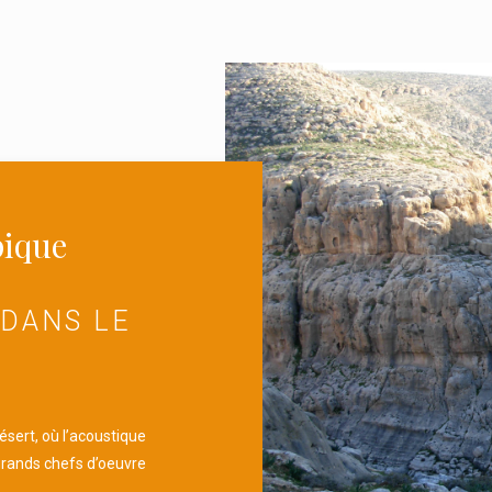
pique
 DANS LE
ésert, où l’acoustique
 grands chefs d’oeuvre