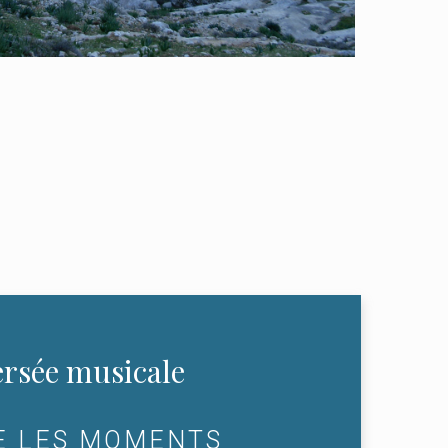
rsée musicale
E LES MOMENTS