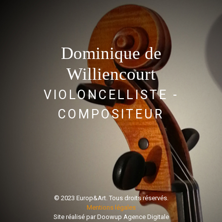
Dominique de
Williencourt
VIOLONCELLISTE -
COMPOSITEUR
© 2023 Europ&Art. Tous droits réservés.
Mentions légales
Site réalisé par
Doowup Agence Digitale