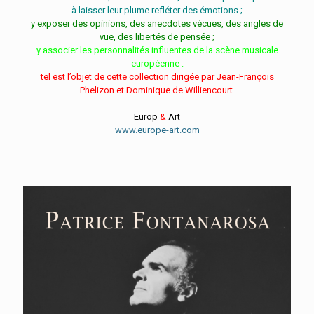
à laisser leur plume refléter des émotions ;
y exposer des opinions, des anecdotes vécues, des angles de
vue, des libertés de pensée ;
y associer les personnalités influentes de la scène musicale
européenne :
tel est l’objet de cette collection dirigée par Jean-François
Phelizon et Dominique de Williencourt.
Europ
&
Art
www.europe-art.com