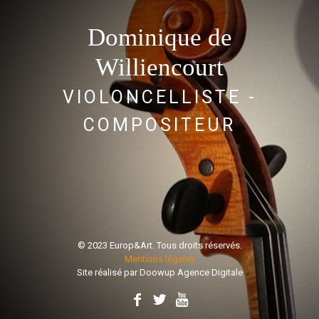
Dominique de
Williencourt
VIOLONCELLISTE -
COMPOSITEUR
© 2023 Europ&Art. Tous droits réservés.
Mentions légales
Site réalisé par
Doowup Agence Digitale