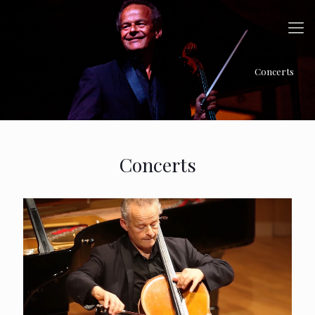
"Déchiffrer par coeur !" Telle est
la devise du musicien qui laisse
Concerts
sonner son violoncelle de
Gennaro Gagliano (1754) en
interprétant les plus grands
chefs d'oeuvre...
Concerts