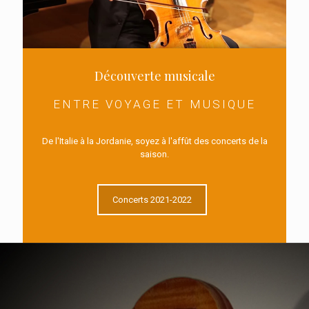
Découverte musicale
Découverte musicale
ENTRE VOYAGE ET
ENTRE VOYAGE ET MUSIQUE
MUSIQUE
De l'Italie à la Jordanie, soyez à l'affût des concerts de la
De l'Italie à la Jordanie, soyez à
saison.
l'affût des concerts de la saison.
Concerts 2021-2022
Concerts