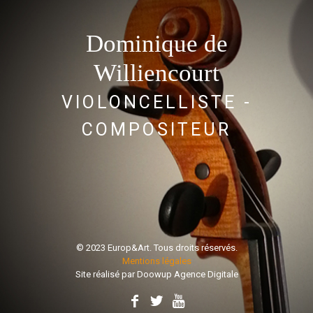
Dominique de
Williencourt
VIOLONCELLISTE -
COMPOSITEUR
© 2023 Europ&Art. Tous droits réservés.
Mentions légales
Site réalisé par
Doowup Agence Digitale