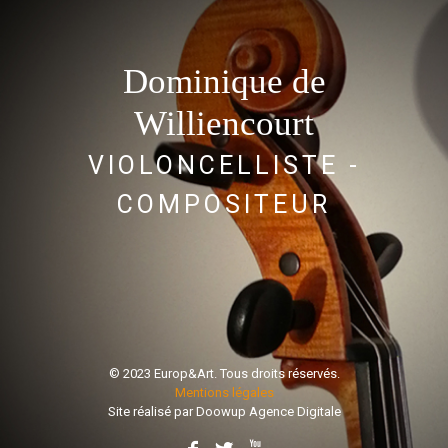
Dominique de
Williencourt
VIOLONCELLISTE -
COMPOSITEUR
© 2023 Europ&Art. Tous droits réservés.
Mentions légales
Site réalisé par
Doowup Agence Digitale