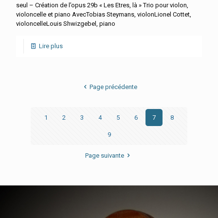
seul – Création de l’opus 29b « Les Etres, là » Trio pour violon,
violoncelle et piano AvecTobias Steymans, violonLionel Cottet,
violoncelleLouis Shwizgebel, piano
Lire plus
Page précédente
1
2
3
4
5
6
7
8
9
Page suivante